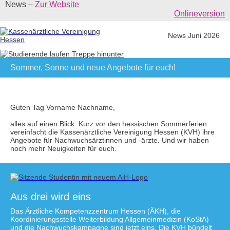
News –
Zur Website
Onlineversion
News Juni 2026
Sommer, Sonne und neue Angebote für euch!
Guten Tag Vorname Nachname,
alles auf einen Blick: Kurz vor den hessischen Sommerferien
vereinfacht die Kassenärztliche Vereinigung Hessen (KVH) ihre
Angebote für Nachwuchsärztinnen und -ärzte. Und wir haben
noch mehr Neuigkeiten für euch.
Aus drei wird eins
Das Ärztliche Kompetenzzentrum Hessen (ÄKH), die
Koordinierungsstelle Weiterbildung Allgemeinmedizin (KoStA)
und die Nachwuchskampagne sind jetzt eins. Die KVH bündelt